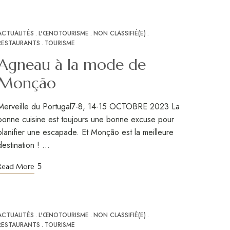
ACTUALITÉS
L'ŒNOTOURISME
NON CLASSIFIÉ(E)
NOV
10
RESTAURANTS
TOURISME
Agneau à la mode de
Monção
Merveille du Portugal7-8, 14-15 OCTOBRE 2023 La
bonne cuisine est toujours une bonne excuse pour
planifier une escapade. Et Monção est la meilleure
destination ! …
Read More
ACTUALITÉS
L'ŒNOTOURISME
NON CLASSIFIÉ(E)
NOV
10
RESTAURANTS
TOURISME