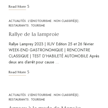
Read More
ACTUALITÉS
L'ŒNOTOURISME
NON CLASSIFIÉ(E)
NOV
10
RESTAURANTS
TOURISME
Rallye de la lamproie
Rallye Lamprey 2023 | XLIV Edition 25 et 26 février
WEEK-END GASTRONOMIQUE | RENCONTRE
CLASSIQUE | TEST D’HABILETÉ AUTOMOBILE Après
deux ans d’arrêt pour cause …
Read More
ACTUALITÉS
L'ŒNOTOURISME
NON CLASSIFIÉ(E)
NOV
10
RESTAURANTS
TOURISME