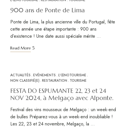
L'ŒNOTOURISME
RESTAURATION
TOURISME
900 ans de Ponte de Lima
Ponte de Lima, la plus ancienne ville du Portugal, fête
cette année une étape importante : 900 ans
d’existence ! Une date aussi spéciale mérite …
Read More
ACTUALITÉS
EVÉNEMENTS
L'ŒNOTOURISME
NOV
18
NON CLASSIFIÉ(E)
RESTAURATION
TOURISME
FESTA DO ESPUMANTE 22, 23 et 24
NOV 2024, à Melgaço avec Alponte.
Festival des vins mousseux de Melgaço : un week-end
de bulles Préparez-vous à un week-end inoubliable !
Les 22, 23 et 24 novembre, Melgaço, la …