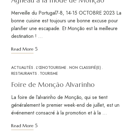
Agneau à la mode de Monção
Merveille du Portugal7-8, 14-15 OCTOBRE 2023 La
bonne cuisine est toujours une bonne excuse pour
planifier une escapade. Et Monção est la meilleure
destination ! …
Read More
ACTUALITÉS
L'ŒNOTOURISME
NON CLASSIFIÉ(E)
NOV
10
RESTAURANTS
TOURISME
Foire de Monção Alvarinho
La foire de l’alvarinho de Monção, qui se tient
généralement le premier week-end de juillet, est un
événement consacré à la promotion et à la …
Read More