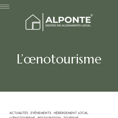
L’œnotourisme
ACTUALITÉS
EVÉNEMENTS
HÉBERGEMENT LOCAL
FÉV
27