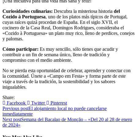
¡Una iniciativa para una vida más sana y feliz!
Curiosidades culinarias:
Descubra la misteriosa historia
del
Cozido à Portuguesa
, uno de los platos más típicos de Portugal,
cuyas raíces quizá procedan de España. En el siglo XVII, el
cocinero de la Casa Real, Domingos Rodrigues, consideraba el
«Cozido à Portuguesa» un plato muy rico, lleno de perdices, conejos
y palomas.
Cómo participar:
Es muy sencillo, sólo tienes que acudir y
contribuir a un fin de semana único, lleno de tradición y
compromiso con el medio ambiente.
No se pierda esta oportunidad de celebrar, aprender y conectar con
la comunidad. Únete a «Campo em Festa» y forma parte de este
viaje a través de la tradición, la sostenibilidad y los sabores
inigualables.
Share:
Facebook
Twitter
Pinterest
Navegación
Previous post
El alojamiento local no puede cancelarse
inmediatamente
de
Next post
Semana del Bacalao de Monção – «Del 20 al 28 de enero
entradas
de 2024»