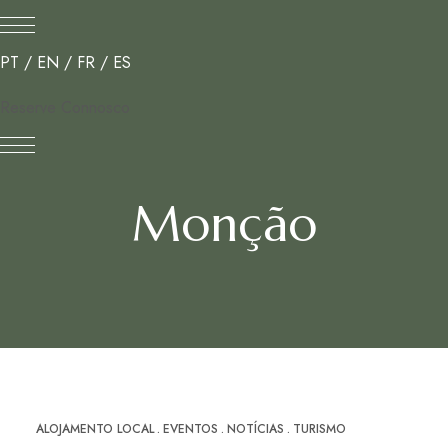
PT
/
EN
/
FR
/
ES
Reserve Connosco
Monção
ALOJAMENTO LOCAL
EVENTOS
NOTÍCIAS
TURISMO
DEZ
09