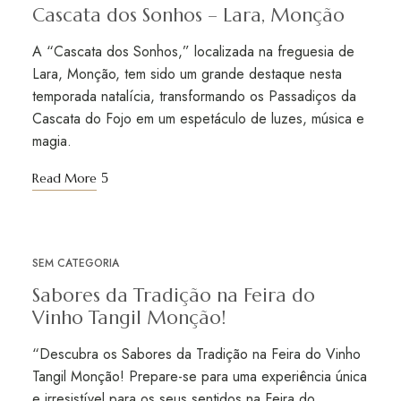
Cascata dos Sonhos – Lara, Monção
A “Cascata dos Sonhos,” localizada na freguesia de
Lara, Monção, tem sido um grande destaque nesta
temporada natalícia, transformando os Passadiços da
Cascata do Fojo em um espetáculo de luzes, música e
magia.
Read More
SEM CATEGORIA
MAI
03
Sabores da Tradição na Feira do
Vinho Tangil Monção!
“Descubra os Sabores da Tradição na Feira do Vinho
Tangil Monção! Prepare-se para uma experiência única
e irresistível para os seus sentidos na Feira do …